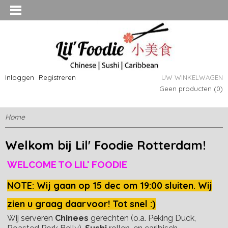
Inloggen
Registreren
UW WINKELWAGEN
Geen producten
(0)
Home
Welkom bij Lil' Foodie Rotterdam!
WELCOME TO LIL' FOODIE
NOTE: Wij gaan op 15 dec om 19:00 sluiten. Wij
zien u graag daarvoor! Tot snel :)
Wij serveren
Chinees
gerechten (o.a. Peking Duck,