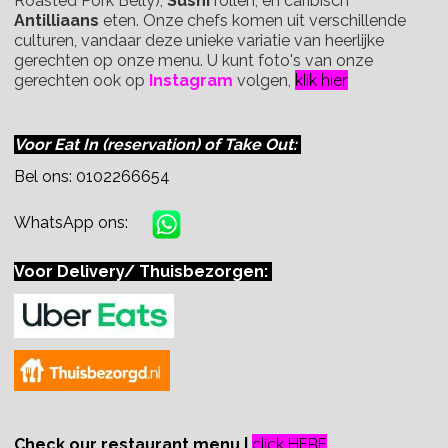
Roasted Pork Belly),
Sushi
rollen, en caribisch
Antilliaans
eten. Onze chefs komen uit verschillende
culturen, vandaar deze unieke variatie van heerlijke
gerechten op onze menu. U kunt foto's van onze
klik hier
gerechten ook op
Instagram
volgen,
Voor Eat In (reservation) of Take Out:
Bel ons: 0102266654
WhatsApp ons:
Voor Delivery/ Thuisbezorgen:
click HERE
Check our restaurant menu |