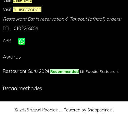
Visit
UBER EATS
Visit
THUISBEZORGD
Restaurant Eat in reservation & Takeout (afhaal) orders:
BEL: 0102266654
APP:
Awards
Restaurant Guru 2024
Recommended
Lil' Foodie Restaurant
Betaalmethodes
© 2026 www.lilfoodie.nl - Powered by Shoppagina.nl